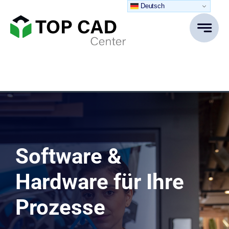
Zum
Deutsch
Inhalt
springen
Software &
Hardware für Ihre
Prozesse