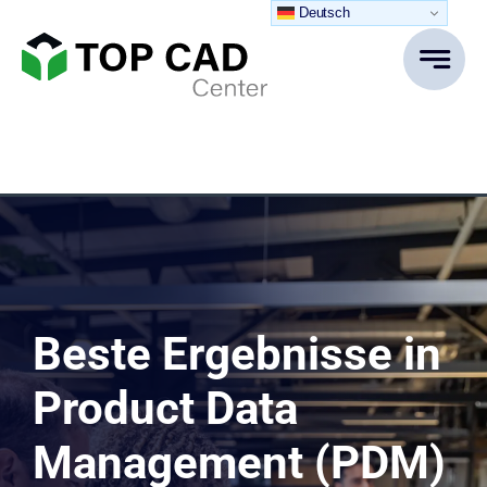
Zum
Deutsch
Inhalt
springen
Beste Ergebnisse in
Product Data
Management (PDM)