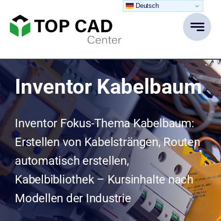
Zum
Deutsch
Inhalt
springen
Inventor Kabelbaum
Inventor Fokus-Thema Kabelbaum:
Erstellen von Kabelsträngen, Routen
automatisch erstellen,
Kabelbibliothek – Kursinhalte nach
Modellen der Industrie